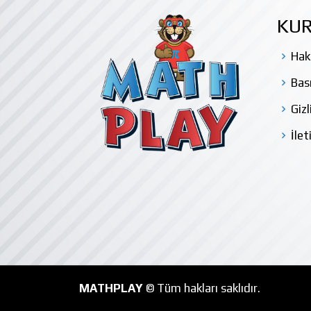
KU
Hak
Bas
Gizl
İlet
MATHPLAY
© Tüm hakları saklıdır.