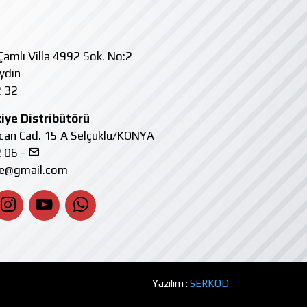
amlı Villa 4992 Sok. No:2
ydın
 32
iye Distribütörü
kcan Cad. 15 A Selçuklu/KONYA
 06 -
ye@gmail.com
Yazılım :
SERKOD