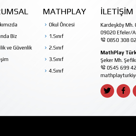
RUMSAL
MATHPLAY
İLETİŞİM
kımızda
Okul Öncesi
Kardeşköy Mh. Ç
09020 Efeler/A
ında Biz
1.Sınıf
0850 308 02
ilik ve Güvenlik
2.Sınıf
MathPlay Türk
işim
3.Sınıf
Şeker Mh. Şefi
0545 699 42
4.Sınıf
mathplayturki