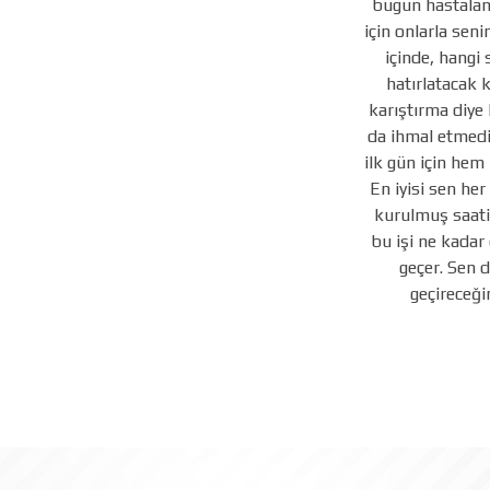
bugün hastalanm
için onlarla sen
içinde, hangi 
hatırlatacak k
karıştırma diye 
da ihmal etmedil
ilk gün için hem 
En iyisi sen her
kurulmuş saati
bu işi ne kadar 
geçer. Sen d
geçireceği