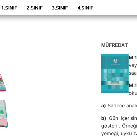
1.SINIF
2.SINIF
3.SINIF
4.SINIF
MÜFREDAT
M.1
vey
saa
M.1
oku
a)
Sadece analog
b)
Gün içerisind
gösterir. Örneğ
yemeği, uyku za