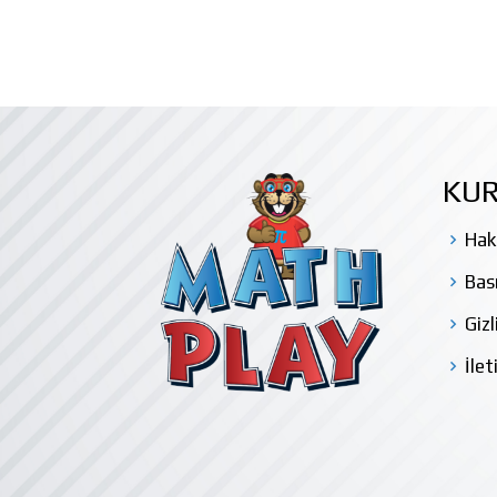
KU
Hak
Bas
Gizl
İlet