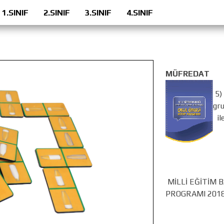
1.SINIF
2.SINIF
3.SINIF
4.SINIF
MÜFREDAT
5) 
gru
ile
KA
MİLLİ EĞİTİM 
PROGRAMI 2018