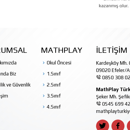
kazanmış olur. 
RUMSAL
MATHPLAY
İLETİŞİM
kımızda
Okul Öncesi
Kardeşköy Mh. Ç
09020 Efeler/A
ında Biz
1.Sınıf
0850 308 02
ilik ve Güvenlik
2.Sınıf
MathPlay Türk
işim
3.Sınıf
Şeker Mh. Şefi
0545 699 42
4.Sınıf
mathplayturki