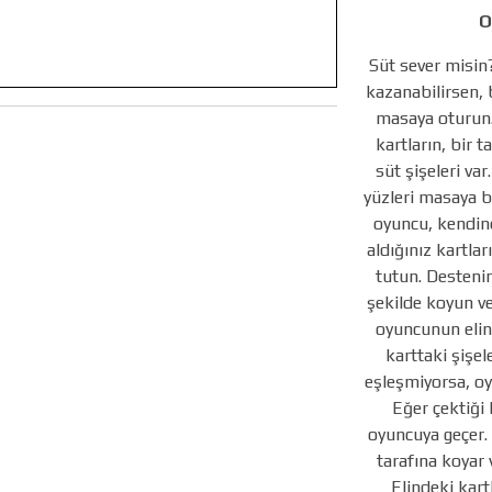
O
Süt sever misin
kazanabilirsen, 
masaya oturun.
kartların, bir 
süt şişeleri var
yüzleri masaya 
oyuncu, kendine
aldığınız kartla
tutun. Desteni
şekilde koyun ve
oyuncunun elin
karttaki şişel
eşleşmiyorsa, oy
Eğer çektiği 
oyuncuya geçer.
tarafına koyar 
Elindeki kart