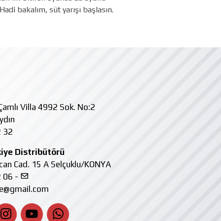
Hadi bakalım, süt yarışı başlasın.
amlı Villa 4992 Sok. No:2
ydın
 32
iye Distribütörü
kcan Cad. 15 A Selçuklu/KONYA
 06 -
ye@gmail.com