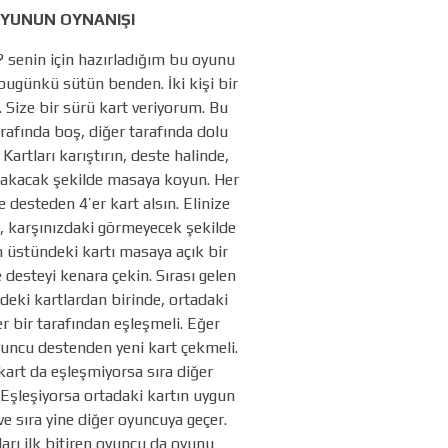
YUNUN OYNANIŞI
? senin için hazırladığım bu oyunu
bugünkü sütün benden. İki kişi bir
 Size bir sürü kart veriyorum. Bu
tarafında boş, diğer tarafında dolu
. Kartları karıştırın, deste halinde,
bakacak şekilde masaya koyun. Her
 desteden 4’er kart alsın. Elinize
rı, karşınızdaki görmeyecek şekilde
n üstündeki kartı masaya açık bir
 desteyi kenara çekin. Sırası gelen
deki kartlardan birinde, ortadaki
er bir tarafından eşleşmeli. Eğer
uncu destenden yeni kart çekmeli.
kart da eşleşmiyorsa sıra diğer
 Eşleşiyorsa ortadaki kartın uygun
ve sıra yine diğer oyuncuya geçer.
ları ilk bitiren oyuncu da oyunu